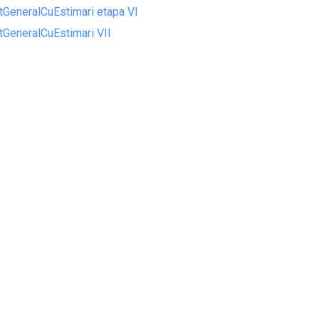
tGeneralCuEstimari etapa VI
tGeneralCuEstimari VII