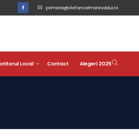
primaria@stefancelmarevaslui.ro
nitorul Local
Contact
Alegeri 2025