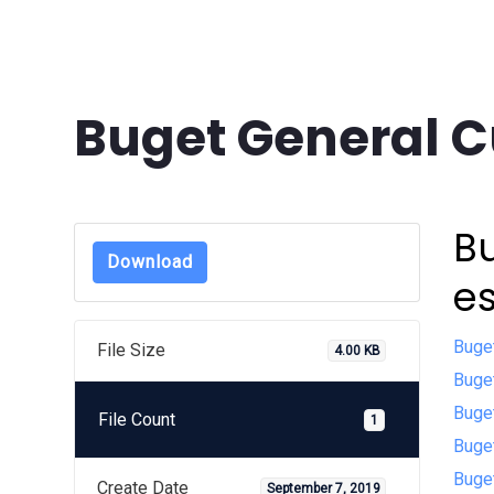
Buget General C
B
Download
es
Buge
File Size
4.00 KB
Buget
Buget
File Count
1
Buge
Buge
Create Date
September 7, 2019