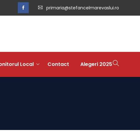
primaria@stefancelmarevaslui.ro
nitorul Local
Contact
Alegeri 2025