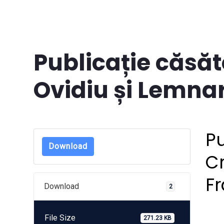
Publicație căsăt
Ovidiu și Lemna
Pu
Download
Cr
F
Download
2
File Size
271.23 KB