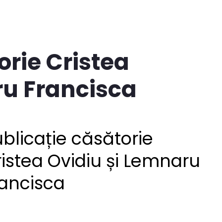
orie Cristea
ru Francisca
blicație căsătorie
istea Ovidiu și Lemnaru
rancisca