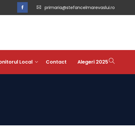
primaria@stefancelmarevaslui.ro
nitorul Local
Contact
Alegeri 2025