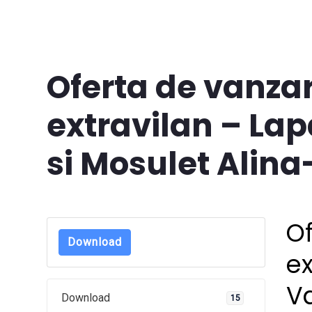
Oferta de vanzar
extravilan – Lap
si Mosulet Alin
Of
Download
ex
Va
Download
15