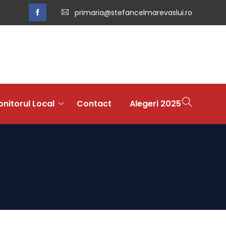
primaria@stefancelmarevaslui.ro
nitorul Local
Contact
Alegeri 2025