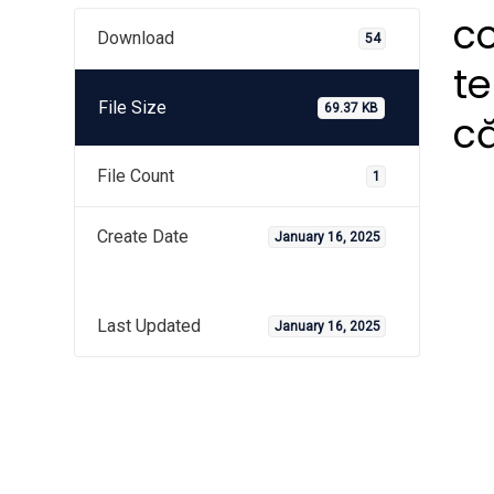
co
Download
54
te
File Size
69.37 KB
că
File Count
1
Create Date
January 16, 2025
Last Updated
January 16, 2025