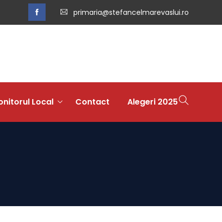
primaria@stefancelmarevaslui.ro
nitorul Local
Contact
Alegeri 2025