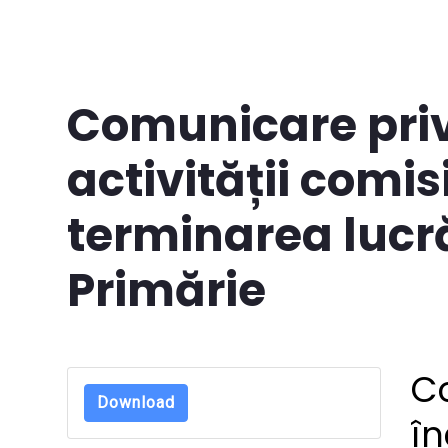
Comunicare pri
activității comis
terminarea lucră
Primărie
C
Download
în