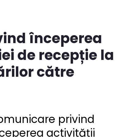
vind începerea
iei de recepție la
rilor către
omunicare privind
ceperea activității