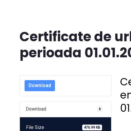
Certificate de u
perioada 01.01.2
Ce
Download
e
01
Download
6
File Size
476.99 KB