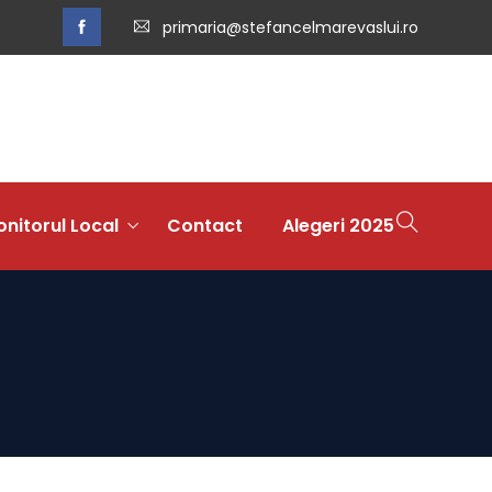
primaria@stefancelmarevaslui.ro
nitorul Local
Contact
Alegeri 2025